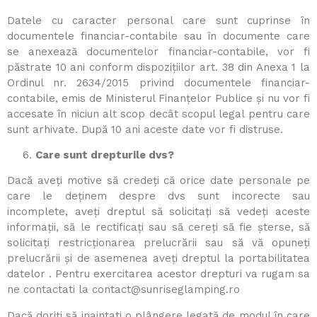
Datele cu caracter personal care sunt cuprinse în
documentele financiar-contabile sau în documente care
se anexează documentelor financiar-contabile, vor fi
păstrate 10 ani conform dispozițiilor art. 38 din Anexa 1 la
Ordinul nr. 2634/2015 privind documentele financiar-
contabile, emis de Ministerul Finanțelor Publice și nu vor fi
accesate în niciun alt scop decât scopul legal pentru care
sunt arhivate. După 10 ani aceste date vor fi distruse.
Care sunt drepturile dvs?
Dacă aveți motive să credeți că orice date personale pe
care le deținem despre dvs sunt incorecte sau
incomplete, aveți dreptul să solicitați să vedeți aceste
informații, să le rectificați sau să cereți să fie șterse, să
solicitați restricționarea prelucrării sau să vă opuneți
prelucrării și de asemenea aveți dreptul la portabilitatea
datelor . Pentru exercitarea acestor drepturi va rugam sa
ne contactati la
contact@sunriseglamping.ro
Dacă doriți să inaintati o plângere legată de modul în care