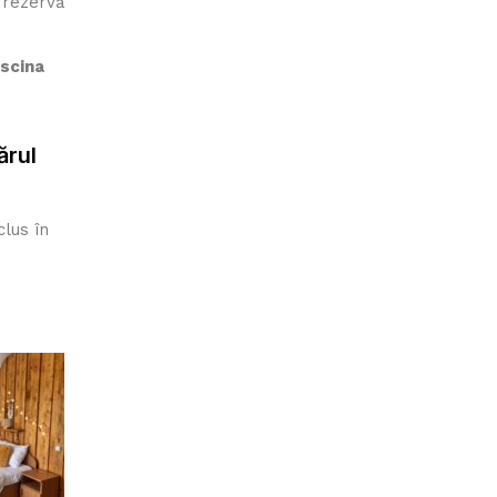
 rezervă
iscina
ărul
lus în