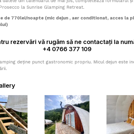
 datele din calendarul de mai jos, completează formularul și
 Prosecco la Sunrise Glamping Retreat.
e de 770lei/noapte (mic dejun , aer conditionat, acces la p
lui)
tru rezervări vă rugăm să ne contactați la num
+4 0766 377 109
amping deține punct gastronomic propriu. Micul dejun este inc
rii.
allery