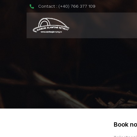
Contact : (+40) 766 377 109
Book n