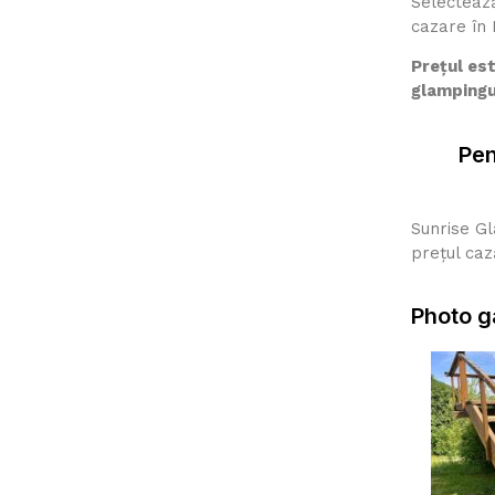
Selectează
cazare în
Prețul est
glampingu
Pen
Sunrise Gl
prețul cază
Photo g